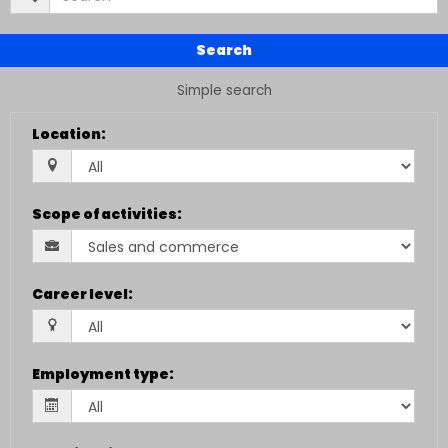
Search
Simple search
Location
:
Scope of activities
:
Career level
:
Employment type
: